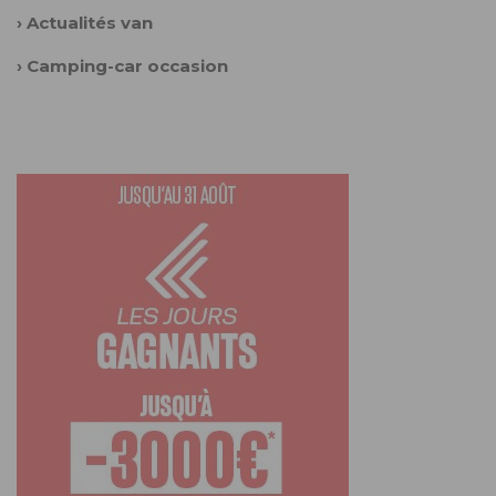
›
Actualités van
›
Camping-car occasion