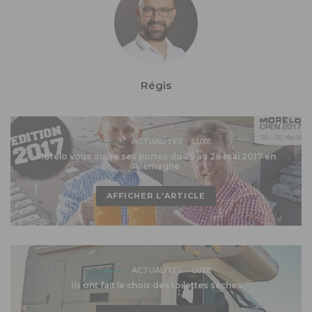
Régis
ACTUALITÉS
LUXE
Morelo vous ouvre ses portes du 25 au 28 mai 2017 en
Allemagne
AFFICHER L'ARTICLE
ACTUALITÉS
LUXE
Ils ont fait le choix des toilettes sèches