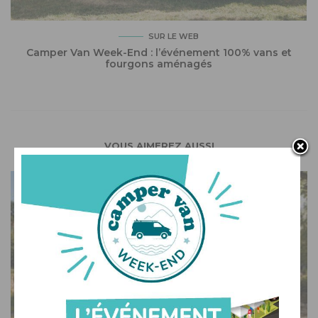
SUR LE WEB
Camper Van Week-End : l’événement 100% vans et
fourgons aménagés
VOUS AIMEREZ AUSSI