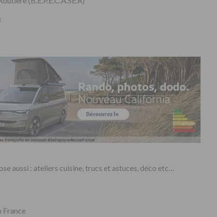
Routière (B.E.P.E.C.A.SE.R)
8
e aussi : ateliers cuisine, trucs et astuces, déco etc…
n France