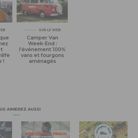
WEB
SUR LE WEB
ique
Camper Van
enez
Week-End :
et
l’événement 100%
nlife
vans et fourgons
 !
aménagés
US AIMEREZ AUSSI