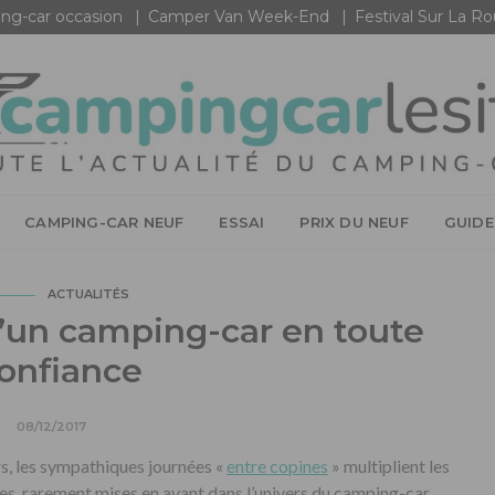
ng-car occasion
Camper Van Week-End
Festival Sur La R
CAMPING-CAR NEUF
ESSAI
PRIX DU NEUF
GUIDE
ACTUALITÉS
d’un camping-car en toute
onfiance
08/12/2017
s, les sympathiques journées «
entre copines
» multiplient les
mes, rarement mises en avant dans l’univers du camping-car.