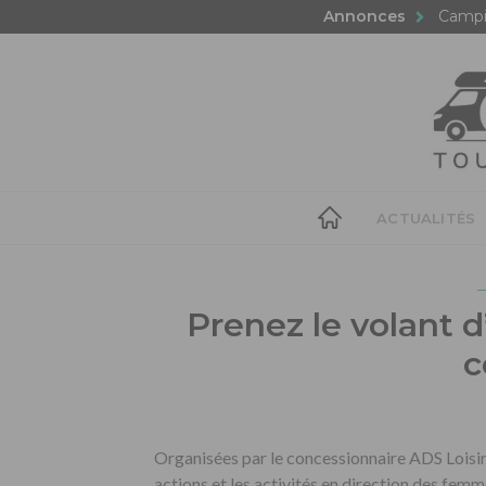
Annonces
Campi
ACTUALITÉS
Prenez le volant 
c
Organisées par le concessionnaire ADS Loisir
actions et les activités en direction des fem