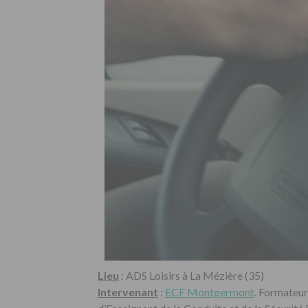
Lieu
: ADS Loisirs à La Mézière (35)
Intervenant
:
ECF Montgermont
. Formateur