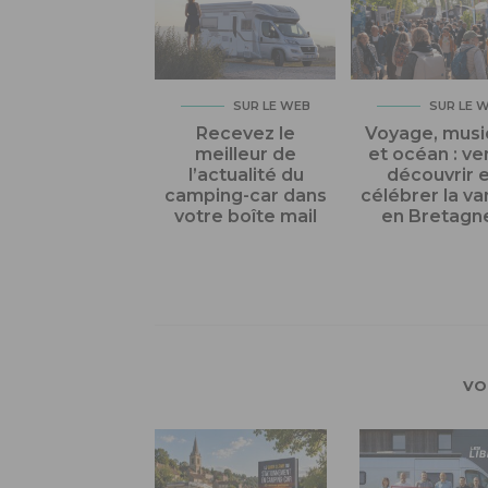
SUR LE WEB
SUR LE 
Recevez le
Voyage, mus
meilleur de
et océan : v
l’actualité du
découvrir 
camping-car dans
célébrer la va
votre boîte mail
en Bretagne
VO