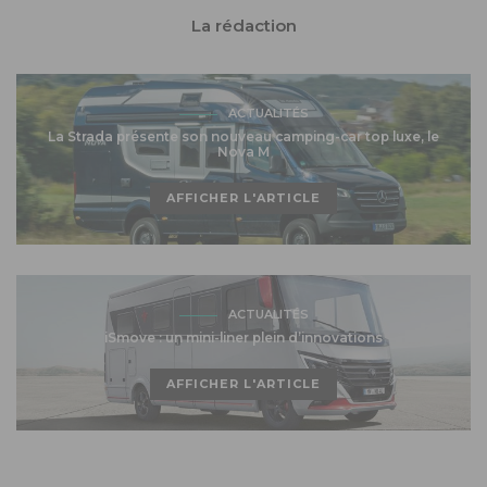
La rédaction
ACTUALITÉS
La Strada présente son nouveau camping-car top luxe, le
Nova M
AFFICHER L'ARTICLE
ACTUALITÉS
iSmove : un mini-liner plein d’innovations
AFFICHER L'ARTICLE