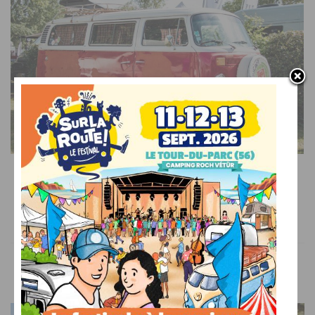
SUR LE WEB
Camper Van Week-End : l’événement 100% vans et
fourgons aménagés
VOUS AIMEREZ AUSSI