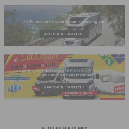
ACTUALITÉS
2020, une année record pour le camping-car !
AFFICHER L'ARTICLE
ACTUALITÉS
Le Rendez-vous de l’Occasion du 23 au 27 février 2021 :
l’événement à ne pas manquer
AFFICHER L'ARTICLE
AILLEURS SUR LE WEB