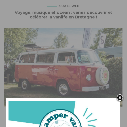
SUR LE WEB
Voyage, musique et océan : venez découvrir et
célébrer la vanlife en Bretagne !
SUR LE WEB
Camper Van Week-End : l’événement 100% vans et
fourgons aménagés