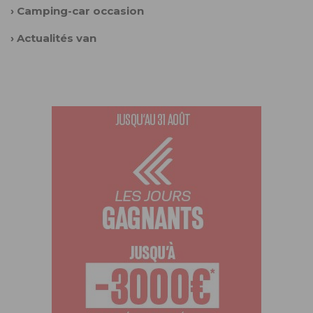
›
Camping-car occasion
›
Actualités van