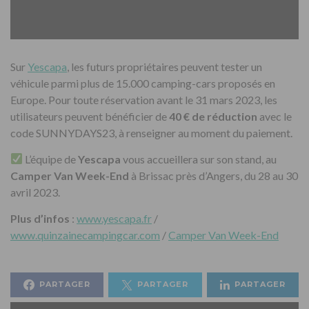
Sur
Yescapa
, les futurs propriétaires peuvent tester un
véhicule parmi plus de 15.000 camping-cars proposés en
Europe. Pour toute réservation avant le 31 mars 2023, les
utilisateurs peuvent bénéficier de
40 € de réduction
avec le
code SUNNYDAYS23, à renseigner au moment du paiement.
L’équipe de
Yescapa
vous accueillera sur son stand, au
Camper Van Week-End
à Brissac près d’Angers, du 28 au 30
avril 2023.
Plus d’infos
:
www.yescapa.fr
/
www.quinzainecampingcar.com
/
Camper Van Week-End
PARTAGER
PARTAGER
PARTAGER