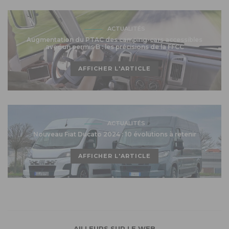
ACTUALITÉS
Augmentation du PTAC des camping-cars accessibles
avec un permis B : les précisions de la FFCC
AFFICHER L'ARTICLE
ACTUALITÉS
Nouveau Fiat Ducato 2024 : 10 évolutions à retenir
AFFICHER L'ARTICLE
AILLEURS SUR LE WEB