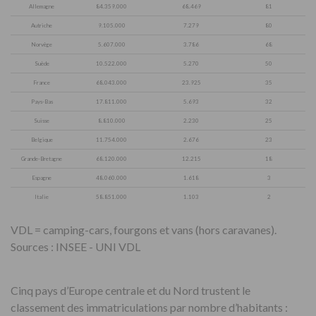
Allemagne
84.359.000
68.469
81
Autriche
9.105.000
7.279
80
Norvège
5.607.000
3.786
68
Suède
10.522.000
5.270
50
France
68.043.000
23.925
35
Pays-Bas
17.811.000
5.693
32
Suisse
8.810.000
2.230
25
Belgique
11.754.000
2.676
23
Grande-Bretagne
68.120.000
12.215
18
Espagne
48.060.000
1.618
3
Italie
58.851.000
1.103
2
VDL = camping-cars, fourgons et vans (hors caravanes).
Sources : INSEE - UNI VDL
Cinq pays d’Europe centrale et du Nord trustent le
classement des immatriculations par nombre d’habitants :