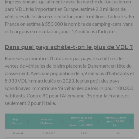
impressionnant, qui alimente avec le marché de l’occasion un
parc VDL très important en Europe, estimé 2,2 millions de
véhicules de loisirs en circulation pour 5 millions d’adeptes. En
France on estime à 550.000 le nombre de camping-cars, vans
et fourgons en circulation, pour 1,4 millions d’adeptes.
Dans quel pays achète-t-on le plus de VDL ?
Ramenés au nombre d’habitants par pays, les chiffres de
ventes de véhicules de loisirs placent la Danemark en tête du
classement. Avec une population de 5,9 millions d’habitants et
5.833 VDL immatriculés en 2023, le plus petit des pays
scandinaves immatricule 98 véhicules de loisirs pour 100.000
habitants. Contre 81 pour l’Allemagne, 35 pour la France, et
seulement 2 pour l’Italie.
Immatriculations
Ventes VDL neufs
Pays
Nombre
VDL
pour 100.000
d'Europe
d'habitants
(année civile 2023)
hab.
Danemark
5.933.000
5.833
98