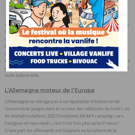
1
DE
2
Préc
Suiv.
Le graphique ci-dessus montre la chute brutale des ventes de
VUL et VP en 2020, respectivement – 16 % et -25 %. Tandis
que le VDL croit de + 5 % en 2020 et + 23,5 % en 2021.
Depuis, les marchés en berne de l’utilitaire et de l’automobile
n’ont jamais retrouvé leur niveaux d’avant covid,
contrairement au VDL qui reprend son rythme de croisière. En
plus d’être une bulle sanitaire, le camping-car se double d’une
bulle industrielle.
L’Allemagne moteur de l’Europe
L’Allemagne ne déroge pas à sa réputation d’industriel de
l’automobile jusque dans le secteur des véhicules de loisirs, où
les immatriculations 2023 totalisent 68.469 camping-cars,
fourgons et vans neufs, c’est trois fois plus qu’en France !
D’une part les allemands ont toujours eu la culture de la