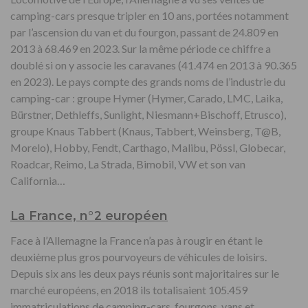
camping-cars presque tripler en 10 ans, portées notamment
par l’ascension du van et du fourgon, passant de 24.809 en
2013 à 68.469 en 2023. Sur la même période ce chiffre a
doublé si on y associe les caravanes (41.474 en 2013 à 90.365
en 2023). Le pays compte des grands noms de l’industrie du
camping-car : groupe Hymer (Hymer, Carado, LMC, Laika,
Bürstner, Dethleffs, Sunlight, Niesmann+Bischoff, Etrusco),
groupe Knaus Tabbert (Knaus, Tabbert, Weinsberg, T@B,
Morelo), Hobby, Fendt, Carthago, Malibu, Pössl, Globecar,
Roadcar, Reimo, La Strada, Bimobil, VW et son van
California…
La France, n°2 européen
Face à l’Allemagne la France n’a pas à rougir en étant le
deuxième plus gros pourvoyeurs de véhicules de loisirs.
Depuis six ans les deux pays réunis sont majoritaires sur le
marché européens, en 2018 ils totalisaient 105.459
immatriculations de camping-cars, fourgons, vans et