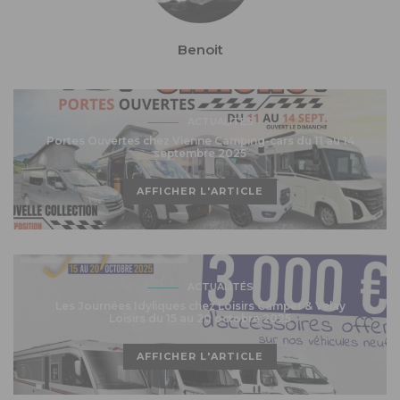
Benoit
ACTUALITÉS
Portes Ouvertes chez Vienne Camping-cars du 11 au 14
septembre 2025
AFFICHER L'ARTICLE
ACTUALITÉS
Les Journées Idyliques chez Loisirs Camper & Velay
Loisirs du 15 au 20 octobre 2025
AFFICHER L'ARTICLE