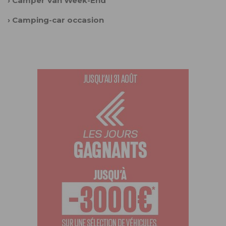
›
Camper Van Week-End
›
Camping-car occasion