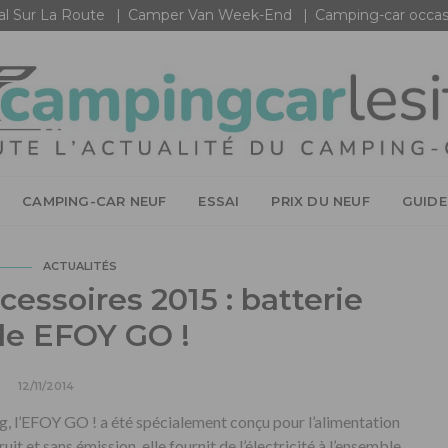
al Sur La Route
Camper Van Week-End
Camping-car occas
CAMPING-CAR NEUF
ESSAI
PRIX DU NEUF
GUIDE
ACTUALITÉS
essoires 2015 : batterie
le EFOY GO !
12/11/2014
kg, l’EFOY GO ! a été spécialement conçu pour l’alimentation
t et sans émission, elle fournit de l’électricité à l’ensemble