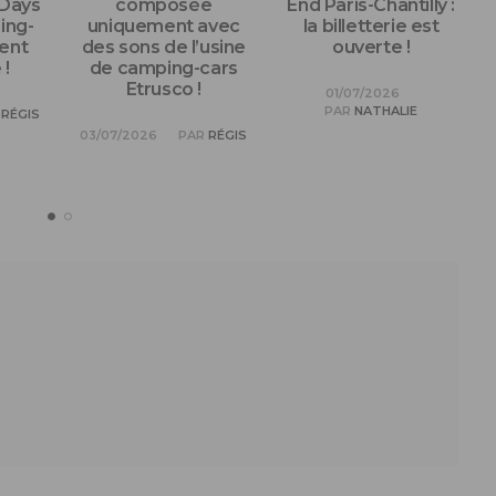
 Days
composée
End Paris-Chantilly :
ing-
uniquement avec
la billetterie est
ent
des sons de l’usine
ouverte !
!
de camping-cars
Etrusco !
01/07/2026
PAR
NATHALIE
RÉGIS
03/07/2026
PAR
RÉGIS