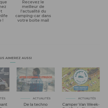
ique
Recevez le
enez
meilleur de
et
l’actualité du
nlife
camping-car dans
 !
votre boîte mail
US AIMEREZ AUSSI
ITÉS
ACTUALITÉS
ACTUALITÉS
nant
De la techno
Camper Van Week-