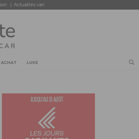
ion
Actualités van
 ACHAT
LUXE