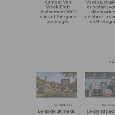
Camper Van
Voyage, mus
Week-End :
et océan : v
l’événement 100%
découvrir 
vans et fourgons
célébrer la va
aménagés
en Bretagne
VO
ACTUALITÉS
ACTUAL
Le guide ultime du
Le grand gag