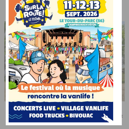
VOUS AIMEREZ AUSSI
CAMPING-CAR NEUF
Profilé étroit Etrusco V 6.8, une deuxième implantation et
un lit de pavillon en option