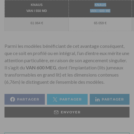
KNAUS
KNAUS
VAN I 550 MD
VAN I 600 ME
61 064 €
65 059 €
Parmi les modèles bénéficiant de cet avantage conséquent,
que ce soit en profilé ou en intégral, l’un d’entre eux mérite une
attention particulière, en raison de son agencement singulier.
Il s’agit du
VAN 600 MEG
, dont l’implantation (lits jumeaux
transformables en grand lit) et les dimensions contenues
(6,76m) le distinguent de l’ensemble des modèles.
PARTAGER
PARTAGER
PARTAGER
ENVOYER