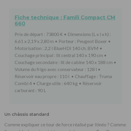
Fiche technique : Famili Compact CM
660
Prix de départ : 73800 € • Dimensions (L x l x h) :
6,61 x 2,19 x 2,80 m • Porteur : Peugeot Boxer •
Motorisation : 2,2 l BlueHDI 140 ch. BVM •
Couchage principal : lit central 140 x 190 cm •
Couchage secondaire : lit de cabine 140 x 188 cm •
Volume du frigo avec conservateur : 128 l •
Réservoir eau propre : 110 l • Chauffage : Truma
Combi 4 • Charge utile : 640 kg • Réservoir
carburant : 90 L
Un châssis standard
Comme expliquer ce tour de force réalisé par Itinéo ? Comme