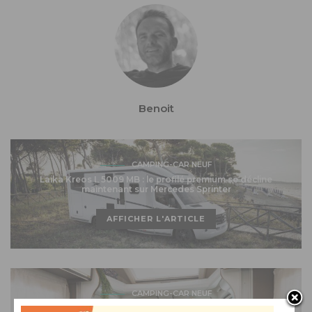
Benoit
CAMPING-CAR NEUF
Laika Kreos L 5009 MB : le profilé premium se décline
maintenant sur Mercedes Sprinter
AFFICHER L'ARTICLE
CAMPING-CAR NEUF
Refonte réussie pour les profilés Mileo de Benimar