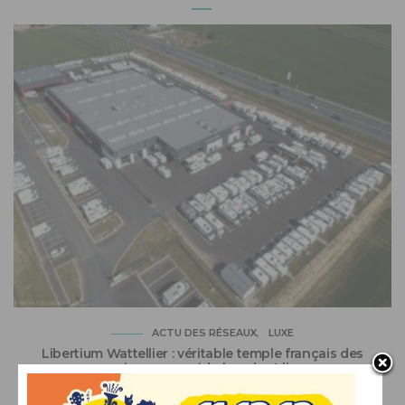
ACTU DES RÉSEAUX
LUXE
Libertium Wattellier : véritable temple français des
camping-cars poids-lourds et liners
18/05/2025
PAR
CLÉMENT