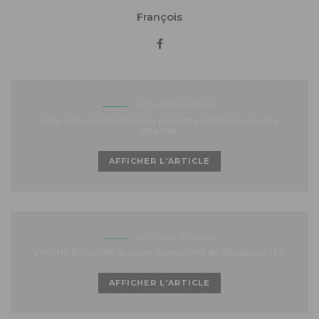
François
ACTU DES RÉSEAUX
Azur accessoires 83 vous présente son nouveau site
internet
AFFICHER L'ARTICLE
ACTU DES RÉSEAUX
VIVONS EVASION, le salon événement de Bordeaux (33)
AFFICHER L'ARTICLE