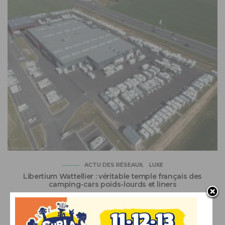
ACTU DES RÉSEAUX
LUXE
Libertium Wattellier : véritable temple français des
camping-cars poids-lourds et liners
18/05/2025
PAR
CLÉMENT