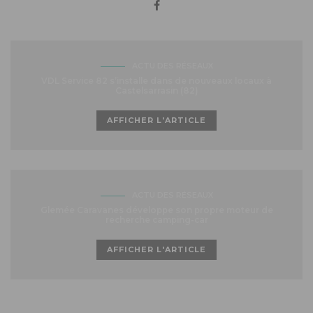
ACTU DES RÉSEAUX
VDL Service 82 s’installe dans de nouveaux locaux à
Castelsarrasin (82)
AFFICHER L'ARTICLE
ACTU DES RÉSEAUX
Glemée Caravanes développe son propre moteur de
recherche camping-car
AFFICHER L'ARTICLE