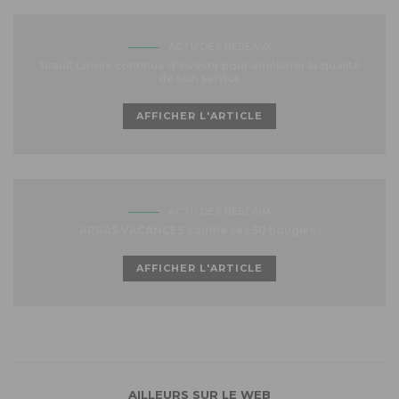
ACTU DES RÉSEAUX
Brault Loisirs continue d’investir pour améliorer la qualité
de son service
AFFICHER L'ARTICLE
ACTU DES RÉSEAUX
ARRAS VACANCES souffle ses 50 bougies !
AFFICHER L'ARTICLE
AILLEURS SUR LE WEB