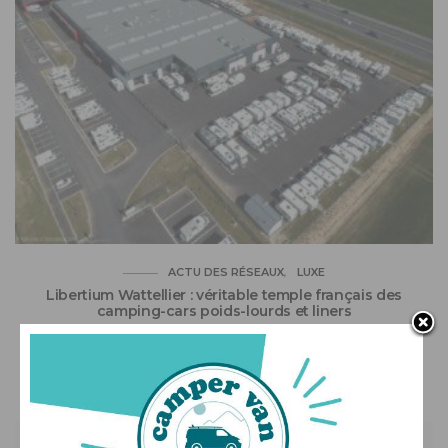
ACTU DES RÉSEAUX
LUXE
Libertium Wattellier : véritable temple français des
camping-cars poids-lourds et liners
18/05/2025
PAR
CLÉMENT