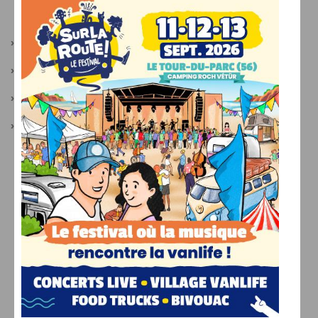
LIENS PARTENAIRES
›
Actualités van
›
Camper Van Week-End
›
Camping-car occasion
›
Festival Sur La Route