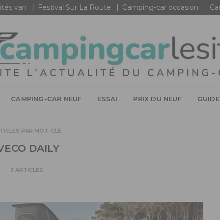
ités van
Festival Sur La Route
Camping-car occasion
Ca
CAMPING-CAR NEUF
ESSAI
PRIX DU NEUF
GUIDE
TICLES PAR MOT-CLÉ
VECO DAILY
3 ARTICLES