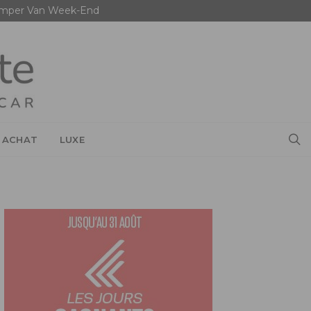
mper Van Week-End
 ACHAT
LUXE