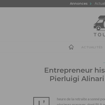
Annonces
Actual
ACTUALITÉS
Entrepreneur his
Pierluigi Alinar
heure de la retraite a sonné po
L’
plusieurs marques, dont PLA q