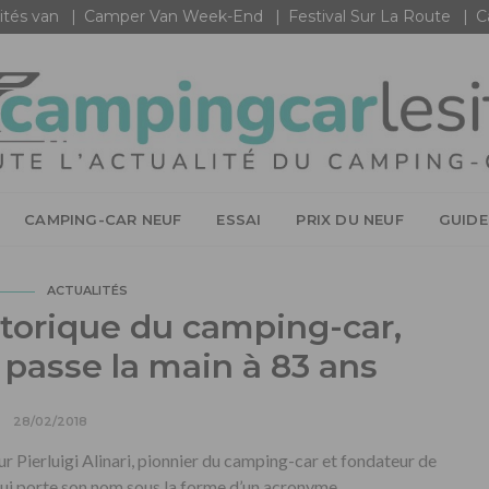
ités van
Camper Van Week-End
Festival Sur La Route
C
CAMPING-CAR NEUF
ESSAI
PRIX DU NEUF
GUIDE
ACTUALITÉS
torique du camping-car,
i passe la main à 83 ans
28/02/2018
ur Pierluigi Alinari, pionnier du camping-car et fondateur de
ui porte son nom sous la forme d’un acronyme.