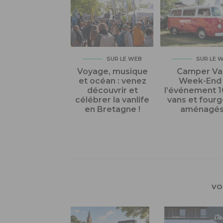
SUR LE WEB
SUR LE 
Voyage, musique
Camper Va
et océan : venez
Week-End 
découvrir et
l’événement 
célébrer la vanlife
vans et four
en Bretagne !
aménagé
VO