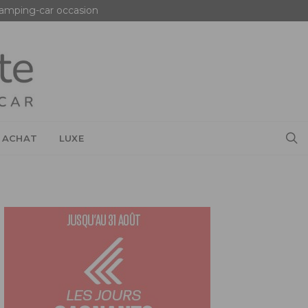
amping-car occasion
 ACHAT
LUXE