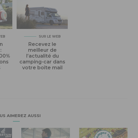
WEB
SUR LE WEB
n
Recevez le
:
meilleur de
100%
l’actualité du
gons
camping-car dans
s
votre boîte mail
US AIMEREZ AUSSI