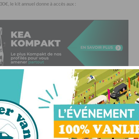
30€, le kit annuel donne à accès aux :
ales, descriptif des étapes, coordonnées GPS, photos,
s proposés, activités des hôtes, bonnes tables aux alentours
 millésimée
assion.com (adapté aux tablettes et Smartphones)
ce Passion
et chez les concessionnaires partenaires, le kit