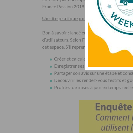
France Passion 2018 est valide de mars 2018
Un site pratique pour préparer ses étape
Bon à savoir : lancé en 2014 en même temps qu
d’utilisateurs. Selon France Passion, 63% de 
cet espace. S’il reprend toutes les information
Créer et calculez des itinéraires
Enregistrer ses carnets de voyages
Partager son avis sur une étape et consu
Découvrir les rendez-vous festifs et g
Profitez de mises à jour en temps réel