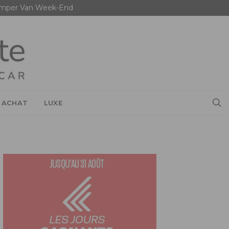
mper Van Week-End
 ACHAT
LUXE