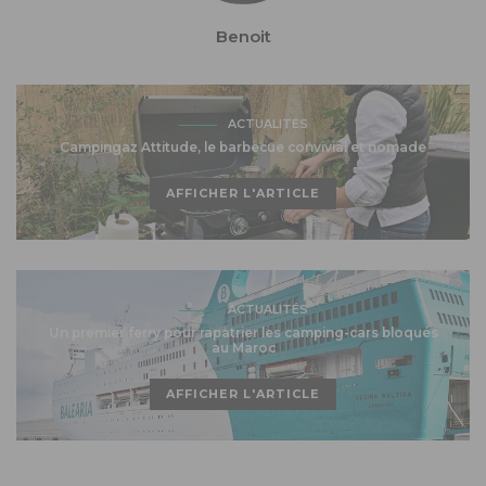
Benoit
ACTUALITÉS
Campingaz Attitude, le barbecue convivial et nomade
AFFICHER L'ARTICLE
ACTUALITÉS
Un premier ferry pour rapatrier les camping-cars bloqués
au Maroc
AFFICHER L'ARTICLE