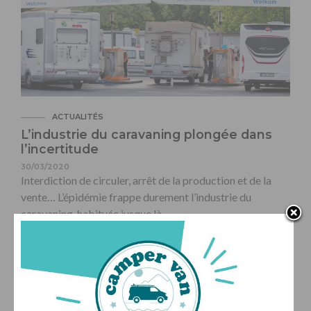
ACTUALITÉS
L’industrie du caravaning plongée dans
l’incertitude
30/03/2020
Interdiction de circuler, arrêt de la production et de la
vente… L’épidémie frappe durement l’industrie du
caravaning, habituée jusque là…