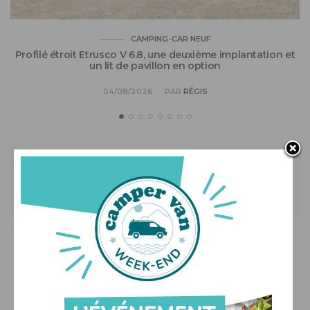
CAMPING-CAR NEUF
Profilé étroit Etrusco V 6.8, une deuxième implantation et
un lit de pavillon en option
04/08/2026
PAR
RÉGIS
Les commentaires sont fermés.