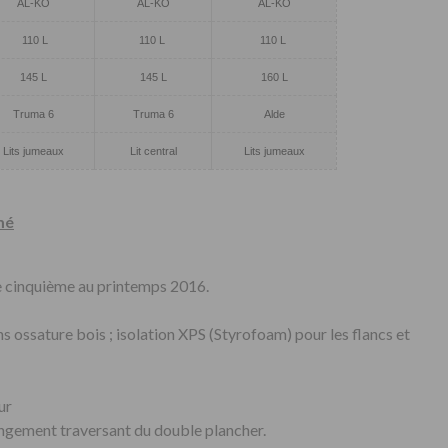
AL-KO
AL-KO
AL-KO
110 L
110 L
110 L
145 L
145 L
160 L
Truma 6
Truma 6
Alde
Lits jumeaux
Lit central
Lits jumeaux
mé
ne cinquième au printemps 2016.
 ossature bois ; isolation XPS (Styrofoam) pour les flancs et
ur
ngement traversant du double plancher.