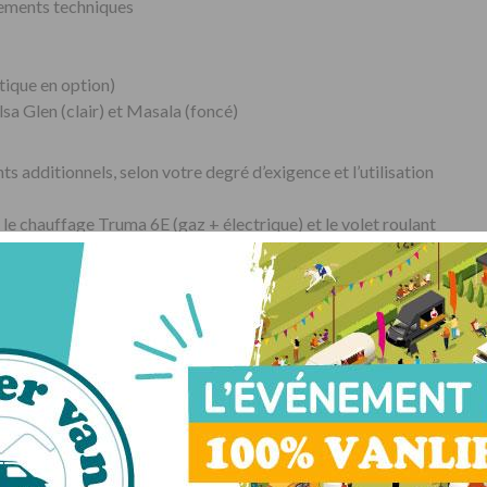
pements techniques
tique en option)
sa Glen (clair) et Masala (foncé)
 additionnels, selon votre degré d’exigence et l’utilisation
e chauffage Truma 6E (gaz + électrique) et le volet roulant
se.
raux VL, il comprend notamment le chauffage central ALDE et
e pour pare-brise.
style aux intégraux Bürstner, vous pouvez les agrémenter,
arrière chromé et d’applications rouge sur les spoilers.