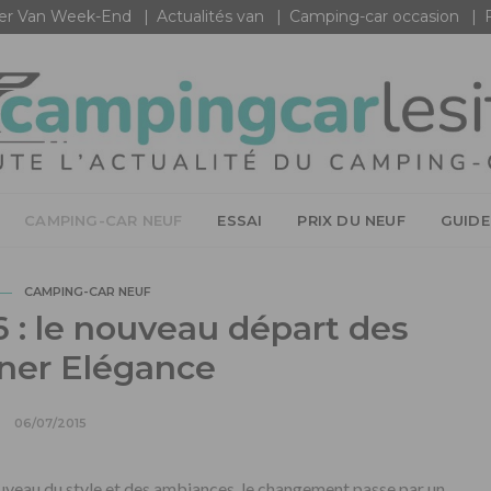
r Van Week-End
Actualités van
Camping-car occasion
CAMPING-CAR NEUF
ESSAI
PRIX DU NEUF
GUIDE
CAMPING-CAR NEUF
 : le nouveau départ des
ner Elégance
06/07/2015
uveau du style et des ambiances, le changement passe par un