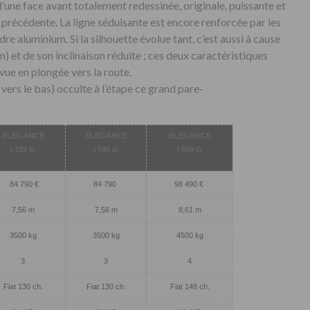
’une face avant totalement redessinée, originale, puissante et
on précédente. La ligne séduisante est encore renforcée par les
dre aluminium. Si la silhouette évolue tant, c’est aussi à cause
) et de son inclinaison réduite ; ces deux caractéristiques
vue en plongée vers la route.
vers le bas) occulte à l’étape ce grand pare-
ELEGANCE
ELEGANCE
ELEGANCE
I 728 G
I 745 G
I 840 G
84 790 €
84 790
98 490 €
7,56 m
7,56 m
8,61 m
3500 kg
3500 kg
4500 kg
3
3
4
Fiat 130 ch.
Fiat 130 ch.
Fiat 148 ch.