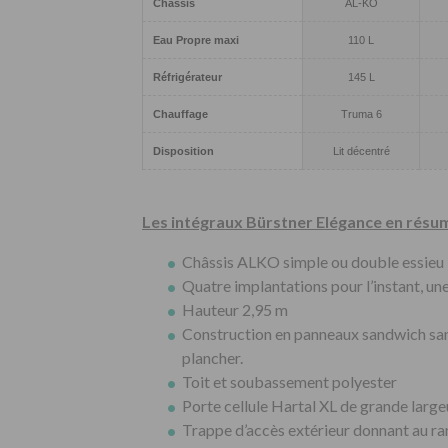
Châssis
AL-KO
Eau Propre maxi
110 L
Réfrigérateur
145 L
Chauffage
Truma 6
Disposition
Lit décentré
Les intégraux Bürstner Elégance en résu
Châssis ALKO simple ou double essieu
Quatre implantations pour l’instant, u
Hauteur 2,95 m
Construction en panneaux sandwich sans
plancher.
Toit et soubassement polyester
Porte cellule Hartal XL de grande large
Trappe d’accès extérieur donnant au ra