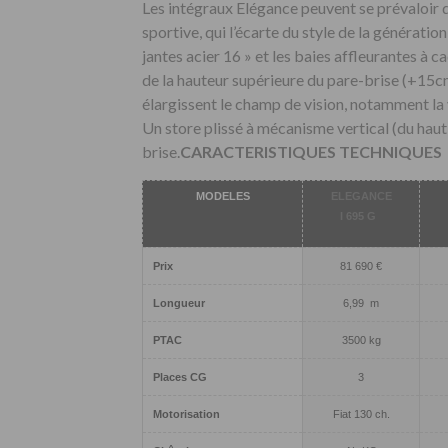
Les intégraux Elégance peuvent se prévaloir d
sportive, qui l’écarte du style de la générati
jantes acier 16 » et les baies affleurantes à ca
de la hauteur supérieure du pare-brise (+15cm
élargissent le champ de vision, notamment la 
Un store plissé à mécanisme vertical (du haut 
brise.
CARACTERISTIQUES TECHNIQUES
MODELES
ELEGANCE
I 695 G
Prix
81 690 €
Longueur
6,99 m
PTAC
3500 kg
Places CG
3
Motorisation
Fiat 130 ch.