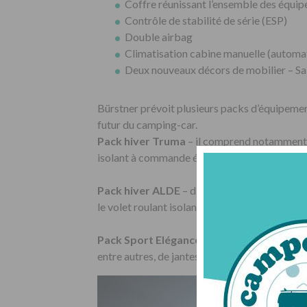
Coffre réunissant l’ensemble des équi
Contrôle de stabilité de série (ESP)
Double airbag
Climatisation cabine manuelle (automa
Deux nouveaux décors de mobilier – Sal
Bürstner prévoit plusieurs packs d’équipements
futur du camping-car.
Pack hiver Truma
– il comprend notamment l
isolant à commande électrique pour pare-bri
Pack hiver ALDE
– disponible sur les intég
le volet roulant isolant à commande électriqu
Pack Sport Elégance
– pour donner plus de 
entre autres, de jantes alu 16 », d’un bandeau 