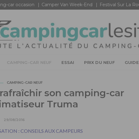
ng-car occasion
Camper Van Week-End
Festival Sur La R
CAMPING-CAR NEUF
ESSAI
PRIX DU NEUF
GUIDE
CAMPING-CAR NEUF
 rafraîchir son camping-car
limatiseur Truma
29/08/2016
SATION : CONSEILS AUX CAMPEURS