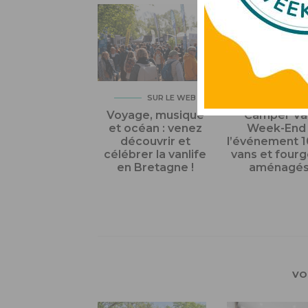
SUR LE WEB
SUR LE 
Voyage, musique
Camper Va
et océan : venez
Week-End 
découvrir et
l’événement 
célébrer la vanlife
vans et four
en Bretagne !
aménagé
VO