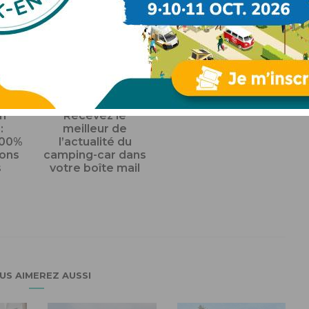
WEB
SUR LE WEB
n
Recevez le
:
meilleur de
100%
l’actualité du
gons
camping-car dans
s
votre boîte mail
US AIMEREZ AUSSI