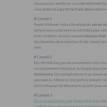
Vous pouvez améliorer considérablement les 
vous aideront à garder
le frais dans votre v
# Conseil 1
Avant d’allumer votre climatisation,
aérez vo
température extérieure et refroidira plus vite
et les fenêtres. Assurez une
circulation d’air
des bavettes de protection. Si l’air chaud s’a
bien.
# Conseil 2
Ne refroidissez pas excessivement votre car
recommandent d’abaisser la température d’e
extérieure
. Des températures trop basses p
vasculaires. Même si c’est parfois tentant : ne
torticolis pourrait être le prix à payer pour u
# Conseil 3
En association avec une Truma iNet Box
, vo
confort. Vous pouvez mettre le système en ma