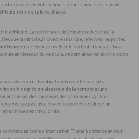
performances de votre climatisation Truma. Ces conseils
éhicule
, même en pleine chaleur.
tre véhicule
. La température intérieure s’adaptera à la
. Dès que la climatisation est en marche, refermez les portes
 suffisante
en-dessous du véhicule, surtout si vous utilisez
ccumule en-dessous du véhicule, ce dernier se rafraîchira moins
avane avec votre climatisation Truma. Les experts
nviron
six degrés en-dessous de la température
euvent causer des rhumes et des problèmes cardio-
 vous mettez pas juste devant les arrivées d’air car un
n rafraîchissement trop brutal.
us commandez votre climatisation Truma à distance en tout
rche à distance par SMS ou à l’avance avec la fonction