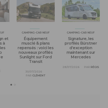
EUF
CAMPING-CAR NEUF
CAMPING-CAR NEUF
n et
Équipement
Signature, les
s à
musclé & plans
profilés Bürstner
les
repensés : voici les
d’exception
o
nouveaux profilés
maintenant sur
re
Sunlight sur Ford
Mercedes
Transit
28/07/2026
PAR
RÉGIS
E
30/07/2026
PAR
CLÉMENT