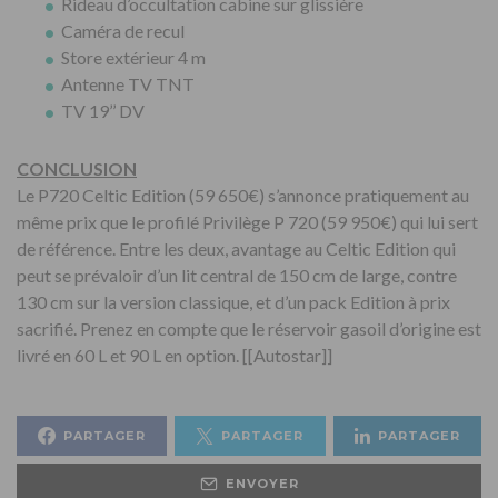
Rideau d’occultation cabine sur glissière
Caméra de recul
Store extérieur 4 m
Antenne TV TNT
TV 19’’ DV
CONCLUSION
Le P720 Celtic Edition (59 650€) s’annonce pratiquement au
même prix que le profilé Privilège P 720 (59 950€) qui lui sert
de référence. Entre les deux, avantage au Celtic Edition qui
peut se prévaloir d’un lit central de 150 cm de large, contre
130 cm sur la version classique, et d’un pack Edition à prix
sacrifié. Prenez en compte que le réservoir gasoil d’origine est
livré en 60 L et 90 L en option. [[Autostar]]
PARTAGER
PARTAGER
PARTAGER
ENVOYER