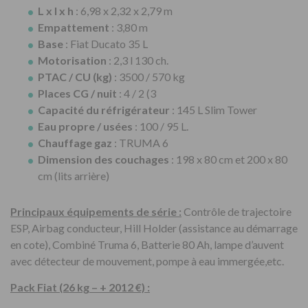
L x l x h
: 6,98 x 2,32 x 2,79 m
Empattement
: 3,80 m
Base
: Fiat Ducato 35 L
Motorisation
: 2,3 l 130 ch.
PTAC / CU (kg)
: 3500 / 570 kg
Places CG / nuit
: 4 / 2 (3
Capacité du réfrigérateur
: 145 L Slim Tower
Eau propre / usées
: 100 / 95 L.
Chauffage gaz
: TRUMA 6
Dimension des couchages
: 198 x 80 cm et 200 x 80
cm (lits arrière)
Principaux équipements de série :
Contrôle de trajectoire
ESP, Airbag conducteur, Hill Holder (assistance au démarrage
en cote), Combiné Truma 6, Batterie 80 Ah, lampe d’auvent
avec détecteur de mouvement, pompe à eau immergée,etc.
Pack Fiat (26 kg – + 2012 €) :