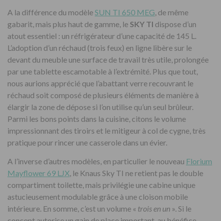
A la différence du modèle
SUN TI 650 MEG
, de même
gabarit, mais plus haut de gamme, le
SKY TI
dispose d’un
atout essentiel : un réfrigérateur d’une capacité de 145 L.
L’adoption d’un réchaud (trois feux) en ligne libère sur le
devant du meuble une surface de travail très utile, prolongée
par une tablette escamotable à l’extrémité. Plus que tout,
nous aurions apprécié que l’abattant verre recouvrant le
réchaud soit composé de plusieurs éléments de manière à
élargir la zone de dépose si l’on utilise qu’un seul brûleur.
Parmi les bons points dans la cuisine, citons le volume
impressionnant des tiroirs et le mitigeur à col de cygne, très
pratique pour rincer une casserole dans un évier.
A l’inverse d’autres modèles, en particulier le nouveau
Florium
Mayflower 69 LJX
, le Knaus Sky TI ne retient pas le double
compartiment toilette, mais privilégie une cabine unique
astucieusement modulable grâce à une cloison mobile
intérieure. En somme, c’est un volume «
trois en un
». Si le
concept autorise un gain de place important, au bénéfice