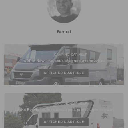
Benoit
CAMPING-CAR NEUF
ADRIA New Line, sous le signe du renouveau
AFFICHER L'ARTICLE
CAMPING-CAR NEUF
LAÏKA Ecovip 112, le nouveau petit profilé agile et malin
AFFICHER L'ARTICLE