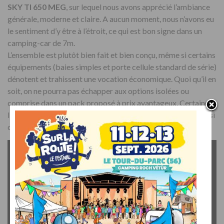
SKY TI 650 MEG
, sur lequel nous avons apprécié l’ambiance
générale, moderne et claire. A aucun moment, nous n’avons eu
le sentiment d’y être à l’étroit, ce qui est bon signe dans un
camping-car de 7m.
L’ensemble est plutôt bien fait et bien conçu, même si certains
équipements (baies simples et porte cellule standard de série)
dénotent et trahissent une vocation économique. Quoi qu’il en
soit, on ne pourra pas échapper aux options isolées ou
comprise dans un pack proposé à prix avantageux. Certains, à
l’image du pack Fiat, sont d’ailleurs vivement recommandés si
on ne veut pas allonger le délai de livraison de 3 à 6 mois…