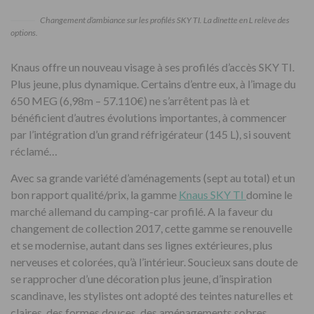
Changement d’ambiance sur les profilés SKY TI. La dînette en L relève des
options.
Knaus offre un nouveau visage à ses profilés d’accès SKY TI.
Plus jeune, plus dynamique. Certains d’entre eux, à l’image du
650 MEG (6,98m – 57.110€) ne s’arrêtent pas là et
bénéficient d’autres évolutions importantes, à commencer
par l’intégration d’un grand réfrigérateur (145 L), si souvent
réclamé…
Avec sa grande variété d’aménagements (sept au total) et un
bon rapport qualité/prix, la gamme
Knaus SKY TI
domine le
marché allemand du camping-car profilé. A la faveur du
changement de collection 2017, cette gamme se renouvelle
et se modernise, autant dans ses lignes extérieures, plus
nerveuses et colorées, qu’à l’intérieur. Soucieux sans doute de
se rapprocher d’une décoration plus jeune, d’inspiration
scandinave, les stylistes ont adopté des teintes naturelles et
claires, des formes douces, des aménagements sobres,