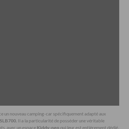
ce un nouveau camping-car spécifiquement adapté aux
 SLB700.
Il a la particularité de posséder une véritable
nts, avec un espace
Kiddy-neo
qui leur est entièrement dédié.