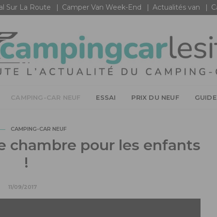
al Sur La Route
Camper Van Week-End
Actualités van
C
CAMPING-CAR NEUF
ESSAI
PRIX DU NEUF
GUIDE
CAMPING-CAR NEUF
e chambre pour les enfants
!
11/09/2017