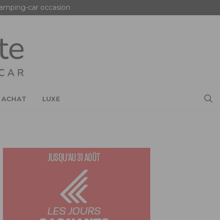
amping-car occasion
 ACHAT
LUXE