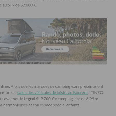
é au prix de 57.800 €.
rentrée. Alors que les marques de camping-cars présenteront
ptembre au
salon des véhicules de loisirs au Bourget
,
ITINEO
nts avec son
intégral SLB700
. Ce camping-car de 6,99 m
s harmonieuses et son espace spécial enfants.