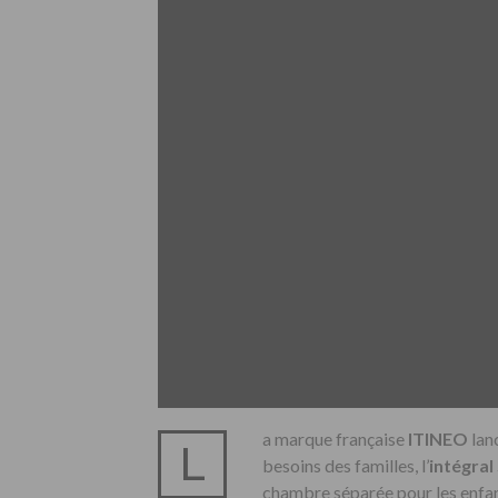
a marque française
ITINEO
lan
L
besoins des familles, l’
intégral
chambre séparée pour les enfa