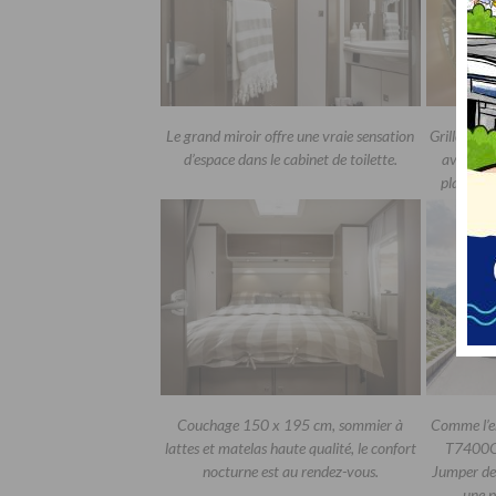
Le grand miroir offre une vraie sensation
Grille en f
d’espace dans le cabinet de toilette.
avec fer
plaisir 
Couchage 150 x 195 cm, sommier à
Comme l’en
lattes et matelas haute qualité, le confort
T7400QB
nocturne est au rendez-vous.
Jumper de 
une p