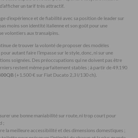
’afficher un tarif très attractif.
d’expérience et de fiabilité avec sa position de leader sur
pas moins son identité italienne et son goût pour une
ue volontiers aux transalpins.
ntinue de trouver la volonté de proposer des modèles
pour autant faire l’impasse sur le style, donc, ni sur une
tions soignées. Des préoccupations qui ne doivent pas être
rniers restent même parfaitement stables ; à partir de 49.190
400QB
(+1.500 € sur Fiat Ducato 2,3 l/130 ch).
surer une bonne maniabilité sur route, ni trop court pour
d ;
ffre la meilleure accessibilité et des dimensions domestiques ;
oilette pour préserver l’intimité de chacun et la plus grande