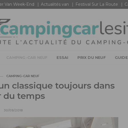
r Van Week-End
Actualités van
Festival Sur La Route
C
CAMPING-CAR NEUF
ESSAI
PRIX DU NEUF
GUIDE
CAMPING-CAR NEUF
n classique toujours dans
ir du temps
30/09/2018