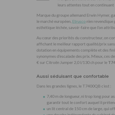
leurs attentes tout en continuant d
Marque du groupe allemand Erwin Hymer, gage 
le marché européen,
Etrusco
n’en revendique 
esthétique léchée, savoir-faire que l’on attrib
Au cœur des priorités du constructeur, on co
affichant le meilleur rapport qualité/prix sans 
dotation en équipements complète et des fini
synonymes d’escalade des prix. Mieux, ces de
€ sur Citroën Jumper 2,0 l/130 ch pour le
T7
Aussi séduisant que confortable
Dans les grandes lignes, le T7400QB c’est :
7,40 m de longueur, ni trop long pour as
garantir tout le confort auquel il préten
un lit central de 150 cm de large, qui o
une douche indépendante du cabinet de t