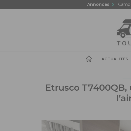
Annonces
Campe
ACTUALITÉS
Etrusco T7400QB, u
l’a