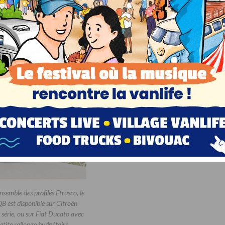
onte, évier inox et grands tiroirs
La douche est équipée d’un caillebotis de
meture soft-close, on prendra
série.
à cuisiner à bord du T7400QB.
semble des profilés Etrusco, le
 est disponible sur Citroën
série, ou sur Fiat Ducato avec
etite rallonge budgétaire.