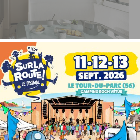
 clairs, le T7400QB peut également adopter une sellerie foncée baptisée
 on se trouve séduit par les tonalités harmonieuses et
circulation généreux, l’ambiance design et la simplicité qui
re est apaisante, légère et contemporaine.