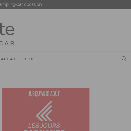
amping-car occasion
 ACHAT
LUXE