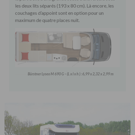
les deux lits séparés (193 x 80 cm). Là encore, les
couchages d’appoint sont en option pour un
maximum de quatre places nuit.
Bürstner Lyseo M 690 G – (L x l x h ) : 6,99 x 2,32 x 2,99 m