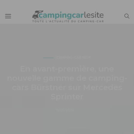
CAMPING-CAR NEUF
En avant-première, une
nouvelle gamme de camping-
cars Bürstner sur Mercedes
Sprinter
11/05/2019