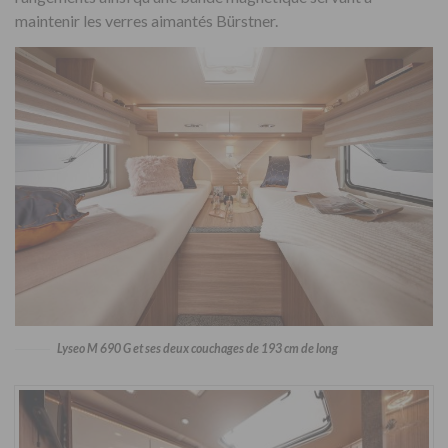
maintenir les verres aimantés Bürstner.
Lyseo M 690 G et ses deux couchages de 193 cm de long