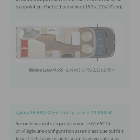
d’appoint en dînette 1 personne (193 x 105/70 cm).
Bürstner Lyseo M 660 – (L x l x h ) : 6,99 x 2,32 x 2,99 m
Lyseo M 690 G Harmony Line – 72.990 €
Seconde variante au programme, le M 690 G
privilégie une configuration assez classique qui fait
la part belle à une grande soute transversale sous