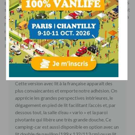
gestion rationnelle des espaces. À l’image des Lyseo TD, mais
sans le double plancher technique, il privilégie le plancher plat
qui s’étire de la chambre à la cabine. Bons points aussi pour la
hauteur intérieure de 2,05 m et la salle de bains «
Vario
»
réinterprétée et totalement impressionnante sur le M 660 !
Elle permet de dégager un espace de douche de 1,22 m de
long. Qui dit mieux ?
Lyseo M 660 Harmony Line – 72.990 €
Cette version avec lit à la française apparaît des
plus convaincantes et emporte notre adhésion. On
apprécie les grandes perspectives intérieures, le
dégagement en pied de lit facilitant l’accès et, par
dessous tout, la salle d’eau « vario » et la paroi
pivotante qui libère une très grande douche. Ce
camping-car est aussi disponible en option avec un
lit double de pavillon (199 x 132/113 cm) ou un lit