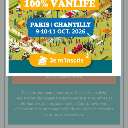
Abonnez-vous à la newsletter
Recevez le meilleur de l’actualité du camping-car
neuf directement dans votre boîte mail.
JE M'ABONNE
En vous abonnant, vous acceptez de recevoir la
newsletter de Campingcarlesite ainsi que les offres et
informations de nos partenaires. Vous pouvez vous
désinscrire à tout moment à l'aide des liens accessibles
dans nos newsletters.