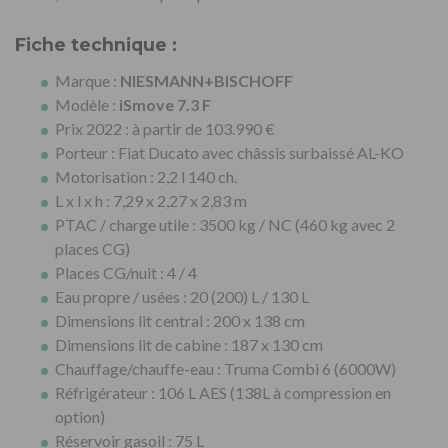
Fiche technique :
Marque :
NIESMANN+BISCHOFF
Modèle :
iSmove 7.3 F
Prix 2022 : à partir de 103.990 €
Porteur : Fiat Ducato avec châssis surbaissé AL-KO
Motorisation : 2,2 l 140 ch.
L x l x h : 7,29 x 2,27 x 2,83 m
PTAC / charge utile : 3500 kg / NC (460 kg avec 2
places CG)
Places CG/nuit : 4 / 4
Eau propre / usées : 20 (200) L / 130 L
Dimensions lit central : 200 x 138 cm
Dimensions lit de cabine : 187 x 130 cm
Chauffage/chauffe-eau : Truma Combi 6 (6000W)
Réfrigérateur : 106 L AES (138L à compression en
option)
Réservoir gasoil : 75 L