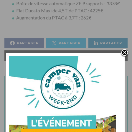
Boite de vitesse automatique ZF 9 rapports : 3378€
Fiat Ducato Maxi de 4,5T de PTAC : 4225€
Augmentation du PTAC à 3,7T : 262€
PARTAGER
PARTAGER
PARTAGER
ENVOYER