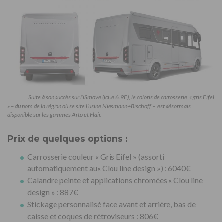
Suite à son succès sur l’iSmove (ici le 6.9E), le coloris de carrosserie « gris Eifel
» – du nom de la région où se site l’usine Niesmann+Bischoff – est désormais
disponible sur les gammes Arto et Flair.
Prix de quelques options :
Carrosserie couleur « Gris Eifel » (assorti
automatiquement au« Clou line design ») : 6040€
Calandre peinte et applications chromées « Clou line
design » : 887€
Stickage personnalisé face avant et arrière, bas de
caisse et coques de rétroviseurs : 806€