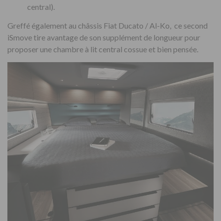
central).
Greffé également au châssis Fiat Ducato / Al-Ko, ce second
iSmove tire avantage de son supplément de longueur pour
proposer une chambre à lit central cossue et bien pensée.