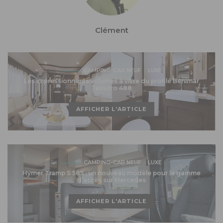
Clément
CAMPING-CAR NEUF
LUXE
Les impressionnants volumes à vivre du profilé Benimar
Tessoro 488
AFFICHER L'ARTICLE
CAMPING-CAR NEUF
LUXE
Hymer Tramp S 585 : un nouveau modèle pour la gamme
d’accès sur Mercedes
AFFICHER L'ARTICLE