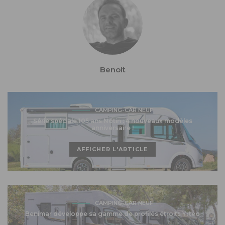
Benoit
CAMPING-CAR NEUF
Série spéciale 105 ans Notin : 4 nouveaux modèles
anniversaire !
AFFICHER L'ARTICLE
CAMPING-CAR NEUF
Benimar développe sa gamme de profilés étroits Yrteo