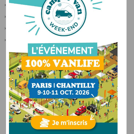
›
Actualités van
›
Camping-car occasion
›
Festival Sur La Route
›
Camper Van Week-End