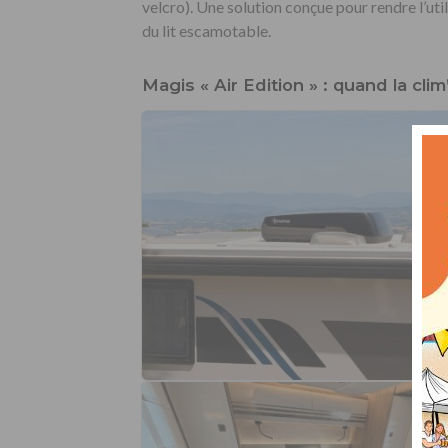
velcro). Une solution conçue pour rendre
l’ut
du lit
escamotable.
Magis « Air Edition » : quand la clim’