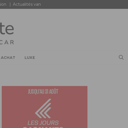
ion
Actualités van
 ACHAT
LUXE