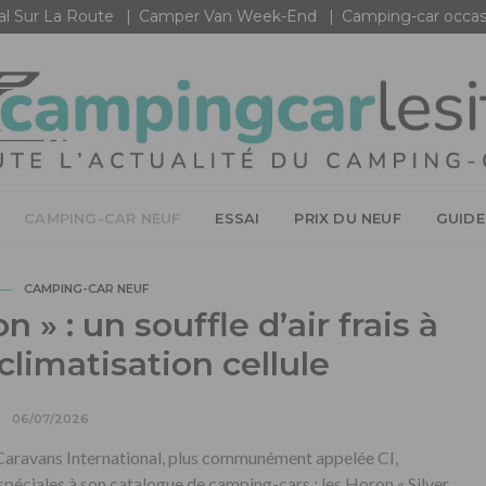
al Sur La Route
Camper Van Week-End
Camping-car occas
CAMPING-CAR NEUF
ESSAI
PRIX DU NEUF
GUIDE
CAMPING-CAR NEUF
n » : un souffle d’air frais à
climatisation cellule
06/07/2026
 Caravans International, plus communément appelée CI,
 spéciales à son catalogue de camping-cars : les Horon « Silver