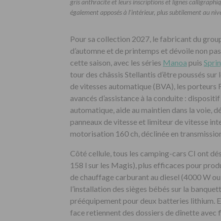
gris anthracite et leurs inscriptions et lignes calligraph
également apposés à l’intérieur, plus subtilement au nivea
Pour sa collection 2027, le fabricant du group
d’automne et de printemps et dévoile non pa
cette saison, avec les séries
Manoa
puis
Sprin
tour des châssis Stellantis d’être poussés sur
de vitesses automatique (BVA), les porteurs 
avancés d’assistance à la conduite : dispositi
automatique, aide au maintien dans la voie, d
panneaux de vitesse et limiteur de vitesse inte
motorisation 160 ch, déclinée en transmissi
Côté cellule, tous les camping-cars CI ont dé
158 l sur les Magis), plus efficaces pour pro
de chauffage carburant au diesel (4000 W ou 6
l’installation des sièges bébés sur la banque
prééquipement pour deux batteries lithium. En
face retiennent des dossiers de dînette avec 