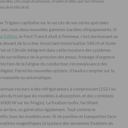
iques bleu. Des coups de pinceaux, en plein et délié, que l’on retrouve
u de la tête de lit.
e Trigano capitalise sur le succès de ses séries spéciales
s une, mais deux nouvelles gammes bardées d’équipements. Si
g Edition
, le Ford Transit était à l’honneur, c’est dorénavant au
 le devant de la scène. Associant motorisation 140 ch et boite
Fiat et Citroën intègrent dans cette mouture des systèmes
f de surveillance de la pression des pneus, freinage d’urgence
étection de la fatigue du conducteur, reconnaissance des
lligent. Parmi les nouvelles options, il faudra compter sur la
on manuelle ou automatique.
sormais recours à des réfrigérateurs à compression (152 l ou
duire du froid que les modèles à absorption, et des combinés
000 W sur les Magis). La fixation Isofix, facilitant
tte arrière, se généralise également. Tout comme le
fin, tous les modèles avec lit de pavillon et banquettes face-
fixations magnétiques (à la place des anciennes fixations en