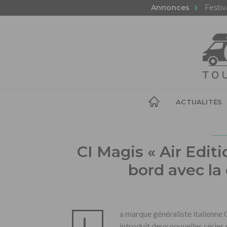
Annonces
Festiv
ACTUALITÉS
CI Magis « Air Editio
bord avec la 
a marque généraliste italienne
L
introduit deux nouvelles séries