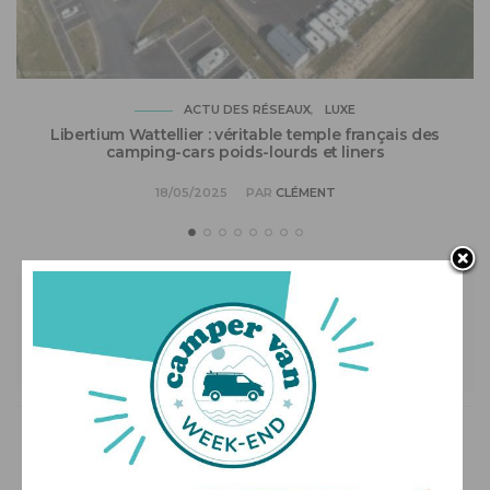
ACTU DES RÉSEAUX
LUXE
Libertium Wattellier : véritable temple français des
camping-cars poids-lourds et liners
18/05/2025
PAR
CLÉMENT
Les commentaires sont fermés.