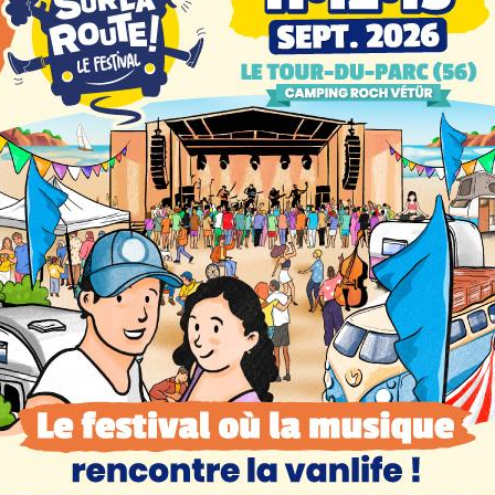
La rédaction
LEURS SUR LE WEB
WEB
SUR LE WEB
e
Voyage, musique
e
et océan : venez
du
découvrir et
dans
célébrer la vanlife
ail
en Bretagne !