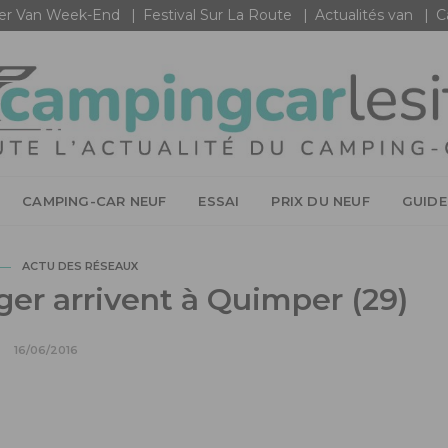
r Van Week-End
Festival Sur La Route
Actualités van
C
CAMPING-CAR NEUF
ESSAI
PRIX DU NEUF
GUIDE
ACTU DES RÉSEAUX
ger arrivent à Quimper (29)
16/06/2016