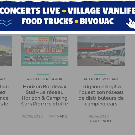
US AIMEREZ AUSSI
AUX
ACTU DES RÉSEAUX
ACTU DES RÉSEAUX
tion
Horizon Bordeaux
Trigano élargit à
ez,
Sud – Le réseau
l’ouest son réseau
ance
Horizon & Camping
de distributeurs de
s le
Cars Pierre s’étoffe
camping-cars
06/05/2023
PAR
MARIE
18/04/2023
PAR
BENOIT
T