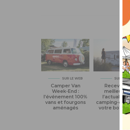
AIL
SUR LE WEB
SUR LE 
Camper Van
Recevez l
Week-End :
meilleur d
l’événement 100%
l’actualité 
vans et fourgons
camping-car 
aménagés
votre boîte m