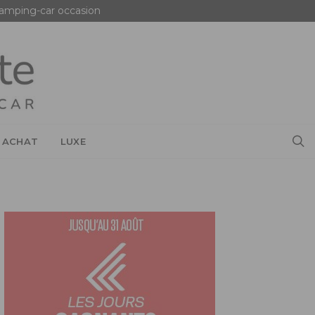
amping-car occasion
 ACHAT
LUXE