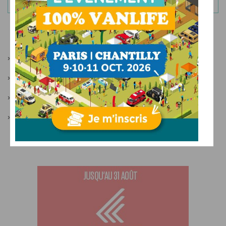
LIENS PARTENAIRES
›
Camper Van Week-End
›
Festival Sur La Route
›
Camping-car occasion
›
Actualités van