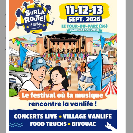
LIENS PARTENAIRES
›
Camper Van Week-End
›
Festival Sur La Route
›
Actualités van
›
Camping-car occasion