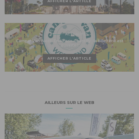
AFFICHER L'ARTICLE
ACTUALITÉS
Camper Van Week-End Paris-Chantilly : la billetterie est
ouverte !
AFFICHER L'ARTICLE
AILLEURS SUR LE WEB