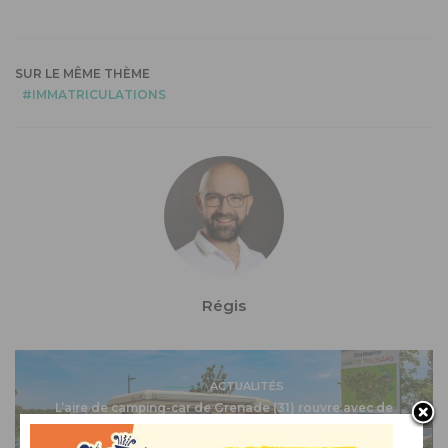
SUR LE MÊME THÈME
IMMATRICULATIONS
Régis
ACTUALITÉS
L’aire de camping-car de Grenade (31) rouvre avec de
nouveaux services