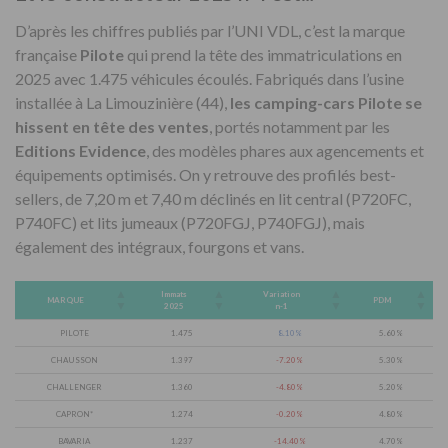
D’après les chiffres publiés par l’UNI VDL, c’est la marque
française
Pilote
qui prend la tête des immatriculations en
2025 avec 1.475 véhicules écoulés. Fabriqués dans l’usine
installée à
La Limouzinière
(44),
les camping-cars Pilote se
hissent en tête des ventes
, portés notamment par les
Editions Evidence
, des modèles phares aux agencements et
équipements optimisés. On y retrouve des profilés best-
sellers, de 7,20 m et 7,40 m déclinés en lit central (P720FC,
P740FC) et lits jumeaux (P720FGJ, P740FGJ), mais
également des intégraux, fourgons et vans.
Immats
Variation
MARQUE
PDM
2025
n-1
PILOTE
1.475
8.10%
5.60%
CHAUSSON
1.397
-7.20%
5.30%
CHALLENGER
1.360
-4.80%
5.20%
CAPRON*
1.274
-0.20%
4.80%
BAVARIA
1.237
-14.40%
4.70%