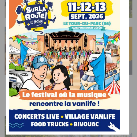
AFFICHER L'ARTICLE
ACTUALITÉS
Le salon du camping-car de l’Indre du 29 janvier au 1er
février à Châteauroux (36)
AFFICHER L'ARTICLE
AILLEURS SUR LE WEB