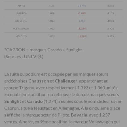
ADRIA
1.175
26.90%
4.50%
RAPIDO
1.090
-2.90%
4.10%
BÜRSTNER
1.063
8.40%
4.00%
VOLKSWAGEN
1.032
-22.50%
3.90%
MCLOUIS
1.009
-14.30%
3.80%
*CAPRON = marques Carado + Sunlight
(Sources : UNI VDL)
La suite du podium est occupée par les marques sœurs
ardéchoises
Chausson
et
Challenger
, appartenant au
groupe Trigano, avec respectivement 1.397 et 1.360 unités.
En quatrième position, on retrouve le duo de marques sœurs
Sunlight
et
Carado
(1.274), réunies sous le nom de leur usine
Capron, situé à Neustadt en Allemagne. À la cinquième place
s’affiche la marque sœur de Pilote,
Bavaria
, avec 1.237
ventes. A noter, en 9ème position, la marque Volkswagen qui