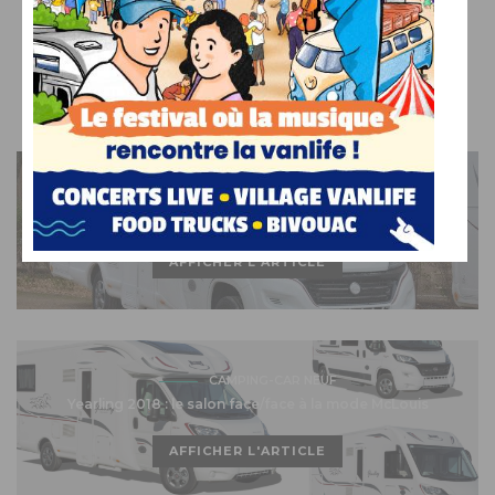
Régis
CAMPING-CAR NEUF
McLouis Yearling 71g : record battu !
AFFICHER L'ARTICLE
CAMPING-CAR NEUF
Yearling 2018 : le salon face/face à la mode McLouis
AFFICHER L'ARTICLE