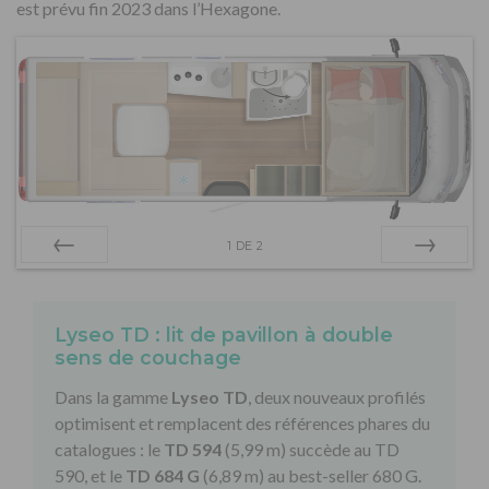
est prévu fin 2023 dans l’Hexagone.
1
DE
2
Préc
Suiv.
Lyseo TD : lit de pavillon à double
sens de couchage
Dans la gamme
Lyseo TD
, deux nouveaux profilés
optimisent et remplacent des références phares du
catalogues : le
TD 594
(5,99 m) succède au TD
590, et le
TD 684 G
(6,89 m) au best-seller 680 G.