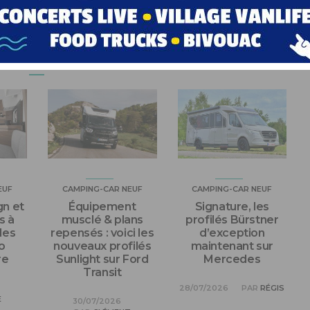
US AIMEREZ AUSSI
EUF
CAMPING-CAR NEUF
CAMPING-CAR NEUF
n et
Équipement
Signature, les
s à
musclé & plans
profilés Bürstner
les
repensés : voici les
d’exception
o
nouveaux profilés
maintenant sur
re
Sunlight sur Ford
Mercedes
Transit
28/07/2026
PAR
RÉGIS
E
30/07/2026