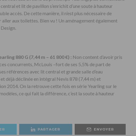
central et lit de pavillon s’enrichit d’une soute à hauteur
uble accès. De cette manière, il n’est plus nécessaire de
r aller aux toilettes. Bien vu ! Un aménagement également
 Design.
earling 880 G (7,44 m – 61 800 €) :
Non content d’avoir pris
 ces concurrents, McLouis –fort de ses 5,5% de part de
s références avec lit central et grande salle d’eau
et déjà déclinée en intégral Nevis 878 (7,44 m) et
ion 2014. On la retrouve cette fois en série Yearling sur le
modèles, ce qui fait la différence, c’est la soute à hauteur
ER
PARTAGER
ENVOYER