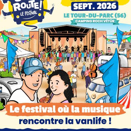
Benoit
LEURS SUR LE WEB
WEB
SUR LE WEB
e
Voyage, musique
e
et océan : venez
du
découvrir et
dans
célébrer la vanlife
ail
en Bretagne !