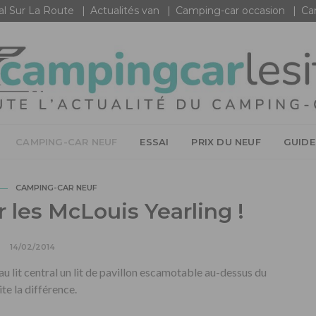
al Sur La Route
Actualités van
Camping-car occasion
Ca
CAMPING-CAR NEUF
ESSAI
PRIX DU NEUF
GUIDE
CAMPING-CAR NEUF
 les McLouis Yearling !
14/02/2014
au lit central un lit de pavillon escamotable au-dessus du
ite la différence.