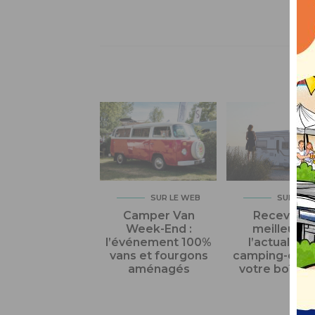
AIL
SUR LE WEB
SUR LE 
Camper Van
Recevez l
Week-End :
meilleur d
l’événement 100%
l’actualité 
vans et fourgons
camping-car 
aménagés
votre boîte m