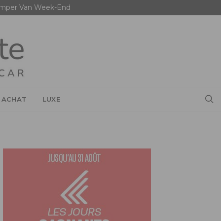
mper Van Week-End
 ACHAT
LUXE