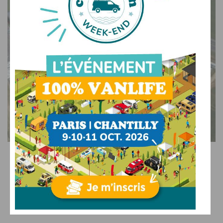
ACTU DES RÉSEAUX
LUXE
Libertium Wattellier : véritable temple français des
camping-cars poids-lourds et liners
18/05/2025
PAR
CLÉMENT