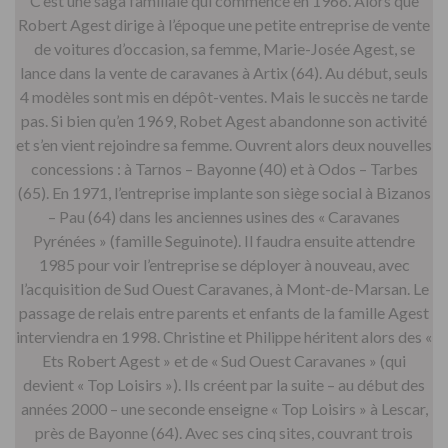
C’est une saga familiale qui commence en 1966. Alors que
Robert Agest dirige à l’époque une petite entreprise de vente
de voitures d’occasion, sa femme, Marie-Josée Agest, se
lance dans la vente de caravanes à Artix (64). Au début, seuls
4 modèles sont mis en dépôt-ventes. Mais le succès ne tarde
pas. Si bien qu’en 1969, Robet Agest abandonne son activité
et s’en vient rejoindre sa femme. Ouvrent alors deux nouvelles
concessions : à Tarnos – Bayonne (40) et à Odos – Tarbes
(65). En 1971, l’entreprise implante son siège social à Bizanos
– Pau (64) dans les anciennes usines des « Caravanes
Pyrénées » (famille Seguinote). Il faudra ensuite attendre
1985 pour voir l’entreprise se déployer à nouveau, avec
l’acquisition de Sud Ouest Caravanes, à Mont-de-Marsan. Le
passage de relais entre parents et enfants de la famille Agest
interviendra en 1998. Christine et Philippe héritent alors des «
Ets Robert Agest » et de « Sud Ouest Caravanes » (qui
devient « Top Loisirs »). Ils créent par la suite – au début des
années 2000 – une seconde enseigne « Top Loisirs » à Lescar,
près de Bayonne (64). Avec ses cinq sites, couvrant trois