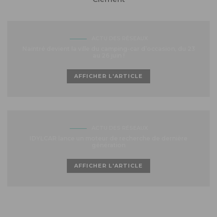
ACTU DES RÉSEAUX
Naintré devient la ville du camping-car d’occasion, du 23
au 26 juin !
AFFICHER L'ARTICLE
ACTU DES RÉSEAUX
IDYLCAR lance un moteur de recherche de dernière
génération
AFFICHER L'ARTICLE