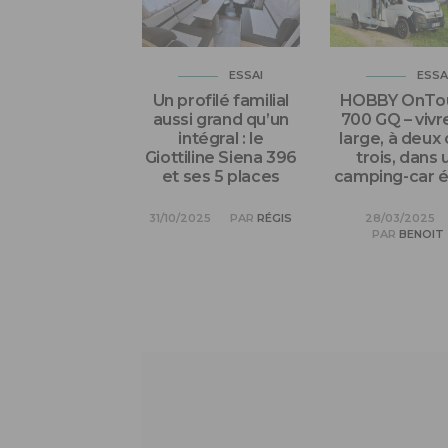
ESSAI
ESSA
Un profilé familial
HOBBY OnTou
aussi grand qu’un
700 GQ – vivr
intégral : le
large, à deux 
Giottiline Siena 396
trois, dans 
et ses 5 places
camping-car é
31/10/2025
PAR
RÉGIS
28/03/2025
PAR
BENOIT