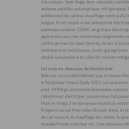
à la maison : lave-linge, lave-vaisselle, cafeti
antenne satellite automatique, réfrigérateur A
additionnel de cabine, chauffage central ALD
longue. Et se couple à une autonomie électr
panneaux solaires 120W., un groupe électro
appréciera aussi les nombreux rangements mi
coffre de marche dans l’entrée, tiroirs à boute
intérieures et extérieures, soute-garage pour 
détails (poubelles à tri sélectif, robinet miti
Un cran en-dessous du NotinLiner
Bien sûr, ce modèle n’atteint pas le niveau d
le Notinliner (Iveco Daily 50C). Lui va encore 
pour 7490kg), autonomie (panneaux solaires 
ralentisseur électrique, suspensions full pn
Mais le Volga 2 se démarque toutefois nettemen
Progess) ou sur Mercedes (Excel). Ainsi, il r
de carrosserie, le chauffage de cabine, le lave
chaude/froide extérieur etc. Une rehausse d’