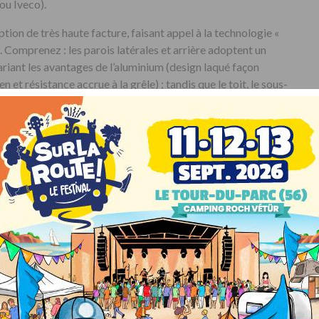
ou Iveco).
ption de très haute facture, faisant appel à la technologie «
Comprenez : les parois latérales et arrière adoptent un
riant les avantages de l’aluminium (design laqué façon
n et résistance accrue à la grêle) ; tandis que le toit, le sous-
sent à 100% de polyester. Aussi, l’ensemble de la cellule est
ée par une mousse de polystyrène extrudé styrofoam.
ER
PARTAGER
ENVOYER