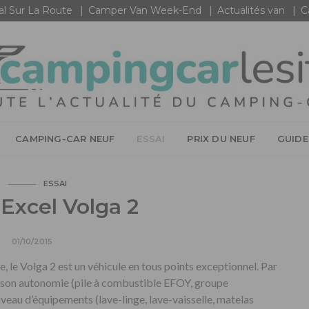
al Sur La Route
Camper Van Week-End
Actualités van
C
CAMPING-CAR NEUF
ESSAI
PRIX DU NEUF
GUIDE
ESSAI
Excel Volga 2
01/10/2015
, le Volga 2 est un véhicule en tous points exceptionnel. Par
, son autonomie (pile à combustible EFOY, groupe
veau d’équipements (lave-linge, lave-vaisselle, matelas