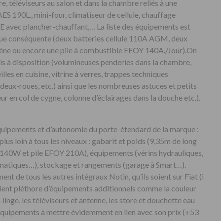
ère, téléviseurs au salon et dans la chambre reliés à une
ES 190L., mini-four, climatiseur de cellule, chauffage
E avec plancher-chauffant,… La liste des équipements est
ique conséquente (deux batteries cellule 110A AGM, deux
gène ou encore une pile à combustible EFOY 140A./Jour).On
s à disposition (volumineuses penderies dans la chambre,
illes en cuisine, vitrine à verres, trappes techniques
deux-roues, etc.) ainsi que les nombreuses astuces et petits
geur en col de cygne, colonne d’éclairages dans la douche etc.).
’équipements et d’autonomie du porte-étendard de la marque :
plus loin à tous les niveaux : gabarit et poids (9,35m de long
140W et pile EFOY 210A), équipements (vérins hydrauliques,
eumatiques…), stockage et rangements (garage à Smart…).
t de tous les autres intégraux Notin, qu’ils soient sur Fiat (i
etient pléthore d’équipements additionnels comme la couleur
-linge, les téléviseurs et antenne, les store et douchette eau
équipements à mettre évidemment en lien avec son prix (+53