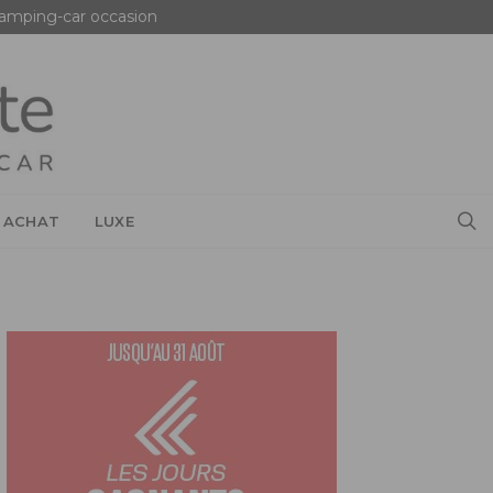
amping-car occasion
 ACHAT
LUXE