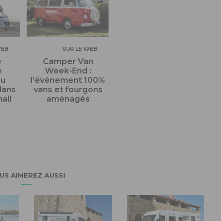
WEB
SUR LE WEB
e
Camper Van
e
Week-End :
du
l’événement 100%
dans
vans et fourgons
ail
aménagés
US AIMEREZ AUSSI