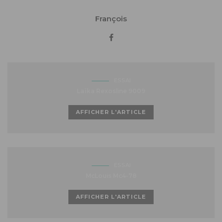
François
ESSAI
Laïka Rexosline 9009
AFFICHER L'ARTICLE
ESSAI
McLouis Mc4-78
AFFICHER L'ARTICLE