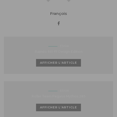
François
ESSAI
Rapido 691 FF Design Edition
AFFICHER L'ARTICLE
ESSAI
Roller Team Pegaso Mythos 285
AFFICHER L'ARTICLE